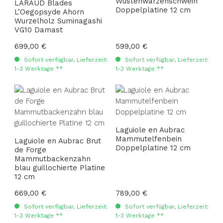
Wüstenwarzenschwein
LARAUD Blades
Doppelplatine 12 cm
L’Oegopsyde Ahorn
Wurzelholz Suminagashi
VG10 Damast
Regulärer Preis:
699,00 €
Regulärer Preis:
599,00 €
Sofort verfügbar, Lieferzeit:
Sofort verfügbar, Lieferzeit:
1-3 Werktage **
1-3 Werktage **
Laguiole en Aubrac
Mammutelfenbein
Laguiole en Aubrac Brut
Doppelplatine 12 cm
de Forge
Mammutbackenzahn
blau guillochierte Platine
12 cm
Regulärer Preis:
669,00 €
Regulärer Preis:
789,00 €
Sofort verfügbar, Lieferzeit:
Sofort verfügbar, Lieferzeit:
1-3 Werktage **
1-3 Werktage **