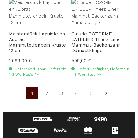
Meisterstück Laguiole en
Claude DOZORME
Aubrac
L'ATELIER Thiers Liner
Mammutelfenbein Kruste
Mammut-Backenzahn
12 cm
Damastklinge
Regulärer Preis:
1.099,00 €
Regulärer Preis:
599,00 €
Sofort verfügbar, Lieferzeit:
Sofort verfügbar, Lieferzeit:
1-3 Werktage **
1-3 Werktage **
1
2
3
4
5
Seite
Seite
Seite
Seite
Seite