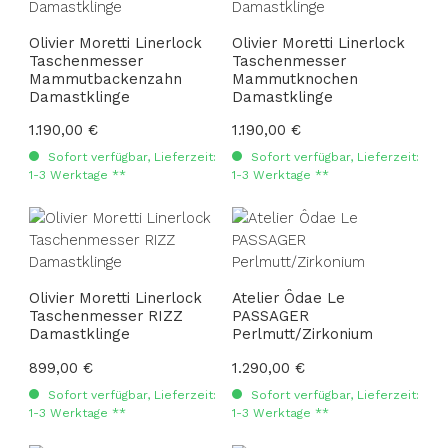
Olivier Moretti Linerlock
Olivier Moretti Linerlock
Taschenmesser
Taschenmesser
Mammutbackenzahn
Mammutknochen
Damastklinge
Damastklinge
Regulärer Preis:
1.190,00 €
Regulärer Preis:
1.190,00 €
Sofort verfügbar, Lieferzeit:
Sofort verfügbar, Lieferzeit:
1-3 Werktage **
1-3 Werktage **
Olivier Moretti Linerlock
Atelier Ôdae Le
Taschenmesser RIZZ
PASSAGER
Damastklinge
Perlmutt/Zirkonium
Regulärer Preis:
899,00 €
Regulärer Preis:
1.290,00 €
Sofort verfügbar, Lieferzeit:
Sofort verfügbar, Lieferzeit:
1-3 Werktage **
1-3 Werktage **