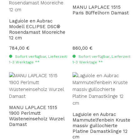
MANU LAPLACE 1515
Paris Büffelhorn Damast
Laguiole en Aubrac
Modell ECLIPSE DSC®
Rosendamast Mooreiche
12 cm
Regulärer Preis:
784,00 €
Regulärer Preis:
860,00 €
Sofort verfügbar, Lieferzeit:
Sofort verfügbar, Lieferzeit:
1-3 Werktage **
1-3 Werktage **
MANU LAPLACE 1515
1900 Perlmutt
Laguiole en Aubrac
Wüsteneinseholz Wurzel
Mammutelfenbein Kruste
Damast
massiv guillochierte
Platine Damastklinge 12
cm