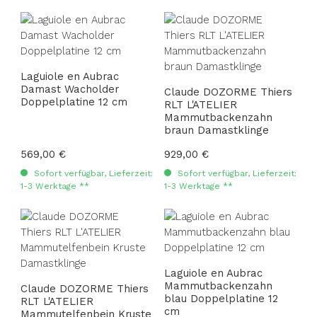
Laguiole en Aubrac
Damast Wacholder
Claude DOZORME Thiers
Doppelplatine 12 cm
RLT L'ATELIER
Mammutbackenzahn
braun Damastklinge
Regulärer Preis:
569,00 €
Regulärer Preis:
929,00 €
Sofort verfügbar, Lieferzeit:
Sofort verfügbar, Lieferzeit:
1-3 Werktage **
1-3 Werktage **
Laguiole en Aubrac
Mammutbackenzahn
Claude DOZORME Thiers
blau Doppelplatine 12
RLT L'ATELIER
cm
Mammutelfenbein Kruste