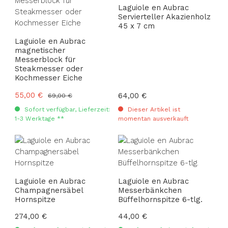
Laguiole en Aubrac
Servierteller Akazienholz
45 x 7 cm
Laguiole en Aubrac
magnetischer
Messerblock für
Steakmesser oder
Kochmesser Eiche
Verkaufspreis:
55,00 €
Regulärer Preis:
Regulärer Preis:
64,00 €
69,00 €
Sofort verfügbar, Lieferzeit:
Dieser Artikel ist
1-3 Werktage **
momentan ausverkauft
Laguiole en Aubrac
Laguiole en Aubrac
Champagnersäbel
Messerbänkchen
Hornspitze
Büffelhornspitze 6-tlg.
Regulärer Preis:
274,00 €
Regulärer Preis:
44,00 €