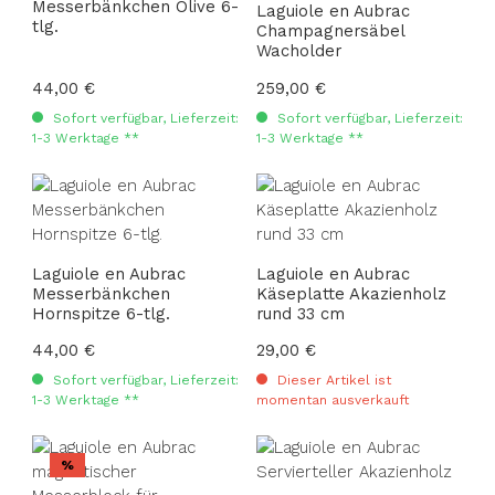
Messerbänkchen Olive 6-
Laguiole en Aubrac
tlg.
Champagnersäbel
Wacholder
Regulärer Preis:
44,00 €
Regulärer Preis:
259,00 €
Sofort verfügbar, Lieferzeit:
Sofort verfügbar, Lieferzeit:
1-3 Werktage **
1-3 Werktage **
Laguiole en Aubrac
Laguiole en Aubrac
Messerbänkchen
Käseplatte Akazienholz
Hornspitze 6-tlg.
rund 33 cm
Regulärer Preis:
44,00 €
Regulärer Preis:
29,00 €
Sofort verfügbar, Lieferzeit:
Dieser Artikel ist
1-3 Werktage **
momentan ausverkauft
Rabatt
%