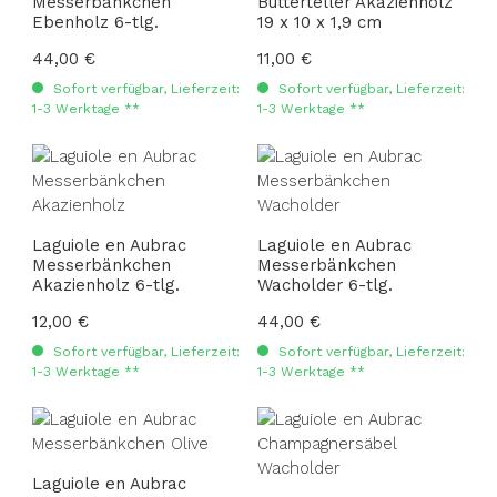
Messerbänkchen
Butterteller Akazienholz
Ebenholz 6-tlg.
19 x 10 x 1,9 cm
Regulärer Preis:
44,00 €
Regulärer Preis:
11,00 €
Sofort verfügbar, Lieferzeit:
Sofort verfügbar, Lieferzeit:
1-3 Werktage **
1-3 Werktage **
Laguiole en Aubrac
Laguiole en Aubrac
Messerbänkchen
Messerbänkchen
Akazienholz 6-tlg.
Wacholder 6-tlg.
Regulärer Preis:
12,00 €
Regulärer Preis:
44,00 €
Sofort verfügbar, Lieferzeit:
Sofort verfügbar, Lieferzeit:
1-3 Werktage **
1-3 Werktage **
Laguiole en Aubrac