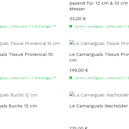
pasend für 12 cm & 10 cm
Messer
33,00 €
:
Regulärer Preis:
gbar, Lieferzeit: 1-3 Werktage **
Sofort verfügbar, Lieferzeit: 1
is Tissue Provencal 10
Le Camarguais Tissue Pro
cm
149,00 €
:
Regulärer Preis:
gbar, Lieferzeit: 1-3 Werktage **
Sofort verfügbar, Lieferzeit: 1
ais Buchs 12 cm
Le Camarguais Wacholder
125,00 €
:
Regulärer Preis: