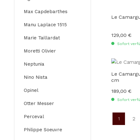
Max Capdebarthes
Le Camargu
Manu Laplace 1515
129,00 €
Regulärer Preis
Marie Taillardat
Sofort verfü
Moretti Olivier
Neptunia
Le Camargua
Nino Nista
cm
Opinel
189,00 €
Regulärer Preis
Sofort verfü
Otter Messer
Perceval
1
2
Seite
Se
Philippe Soeuvre