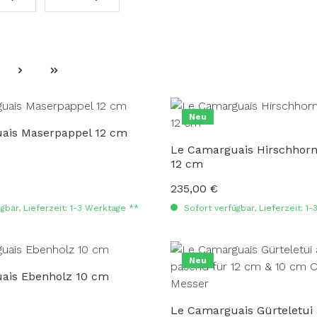
ite
Neu
ais Maserpappel 12 cm
Le Camarguais Hirschhorn 
12 cm
235,00 €
:
Regulärer Preis:
gbar, Lieferzeit: 1-3 Werktage **
Sofort verfügbar, Lieferzeit: 1
Neu
ais Ebenholz 10 cm
Le Camarguais Gürteletui