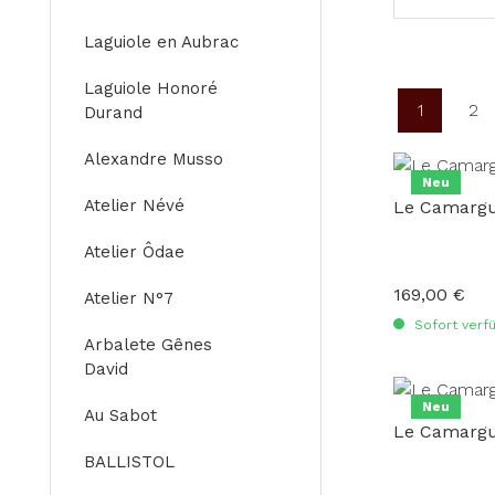
Laguiole en Aubrac
Laguiole Honoré
1
2
Durand
Seite
Se
Alexandre Musso
Neu
Atelier Névé
Le Camargu
Atelier Ôdae
169,00 €
Regulärer Preis
Atelier N°7
Sofort verfü
Arbalete Gênes
David
Neu
Au Sabot
Le Camargu
BALLISTOL