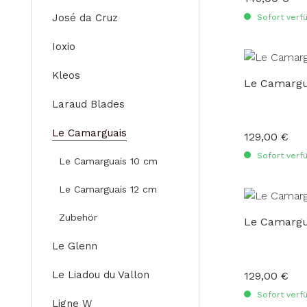
José da Cruz
Sofort verfü
Ioxio
Kleos
Le Camargu
Laraud Blades
Le Camarguais
129,00 €
Regulärer Preis
Sofort verfü
Le Camarguais 10 cm
Le Camarguais 12 cm
Zubehör
Le Camargu
Le Glenn
Le Liadou du Vallon
129,00 €
Regulärer Preis
Sofort verfü
Ligne W