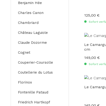
Benjamin Hée
Charles Canon
125,00 €
Regulärer Preis
Sofort verfü
Chambriard
Château Laguiole
Claude Dozorme
Le Camargua
cm
Cognet
149,00 €
Regulärer Preis
Couperier-Coursolle
Sofort verfü
Coutellerie du Lotus
Florinox
Le Camargu
Fontenille Pataud
Friedrich Hartkopf
145,00 €
Regulärer Preis