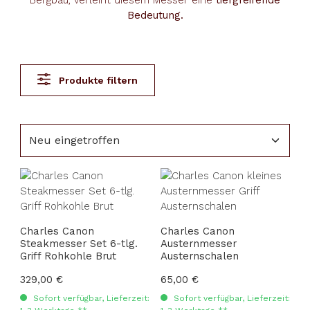
Bergbau, verleiht diesem Messer eine
tiefgreifende
Bedeutung.
Produkte filtern
Charles Canon
Charles Canon
Steakmesser Set 6-tlg.
Austernmesser
Griff Rohkohle Brut
Austernschalen
Regulärer Preis:
329,00 €
Regulärer Preis:
65,00 €
Sofort verfügbar, Lieferzeit:
Sofort verfügbar, Lieferzeit: