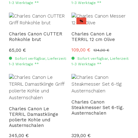
1-3 Werktage **
1-3 Werktage **
Rabatt
%
Charles Canon CUTTER
Charles Canon Le
Rohkohle brut
TERRIL 12 cm Olive
Verkaufspreis:
109,00 €
Regulärer Preis:
65,00 €
Regulärer Preis:
134,00 €
Sofort verfügbar, Lieferzeit:
Sofort verfügbar, Lieferzeit:
1-3 Werktage **
1-3 Werktage **
Charles Canon
Steakmesser Set 6-tlg.
Charles Canon Le
Austernschalen
TERRIL Damastklinge
polierte Kohle und
Austernschalen
Regulärer Preis:
345,00 €
Regulärer Preis:
329,00 €