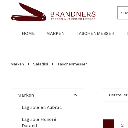
springen
Zur Hauptnavigation springen
HOME
MARKEN
TASCHENMESSER
Marken
Saladini
Taschenmesser
Marken
Hersteller
Laguiole en Aubrac
Laguiole Honoré
1
2
Durand
Seite
Se