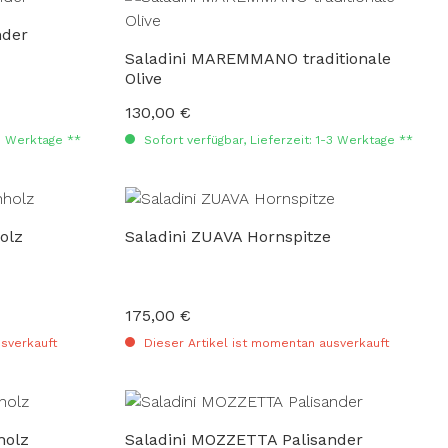
nder
Saladini MAREMMANO traditionale
Olive
130,00 €
Regulärer Preis:
-3 Werktage **
Sofort verfügbar, Lieferzeit: 1-3 Werktage **
olz
Saladini ZUAVA Hornspitze
175,00 €
Regulärer Preis:
sverkauft
Dieser Artikel ist momentan ausverkauft
holz
Saladini MOZZETTA Palisander