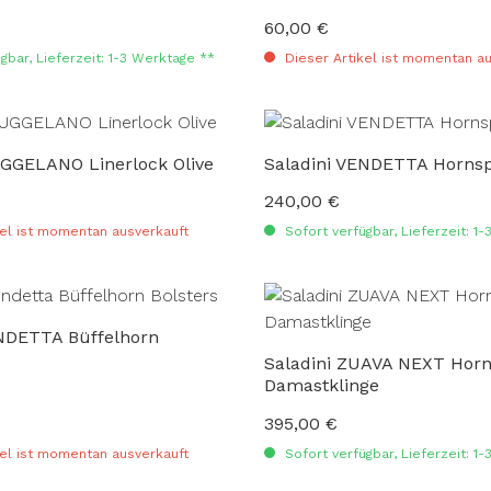
60,00 €
:
Regulärer Preis:
gbar, Lieferzeit: 1-3 Werktage **
Dieser Artikel ist momentan au
UGGELANO Linerlock Olive
Saladini VEND
240,00 €
:
Regulärer Preis:
el ist momentan ausverkauft
Sofort verfügbar, Lieferzeit: 1
ENDETTA Büffelhorn
Saladini ZUAVA NEXT Horn
Damastklinge
395,00 €
:
Regulärer Preis:
el ist momentan ausverkauft
Sofort verfügbar, Lieferzeit: 1