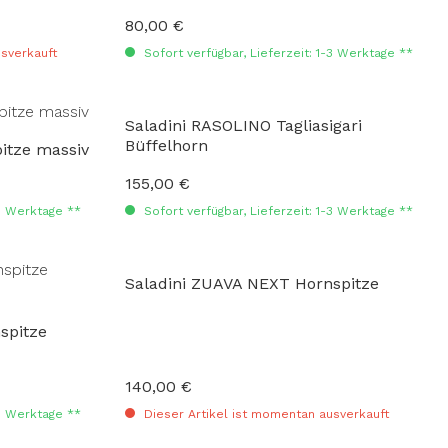
80,00 €
Regulärer Preis:
sverkauft
Sofort verfügbar, Lieferzeit: 1-3 Werktage **
Saladini RASOLINO Tagliasigari
Büffelhorn
ETTA Hornspitze massiv
155,00 €
Regulärer Preis:
-3 Werktage **
Sofort verfügbar, Lieferzeit: 1-3 Werktage **
Saladini ZUAVA NEXT Hornspitze
spitze
140,00 €
Regulärer Preis:
-3 Werktage **
Dieser Artikel ist momentan ausverkauft