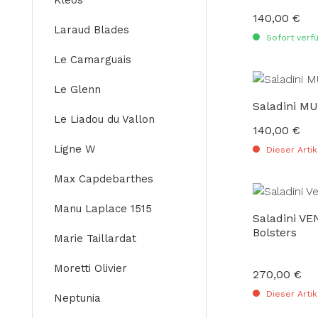
Kleos
140,00 €
Regulärer Preis
Laraud Blades
Sofort verfü
Le Camarguais
Le Glenn
Saladini M
Le Liadou du Vallon
140,00 €
Regulärer Preis
Ligne W
Dieser Artik
Max Capdebarthes
Manu Laplace 1515
Saladini V
Bolsters
Marie Taillardat
Moretti Olivier
270,00 €
Regulärer Preis
Dieser Artik
Neptunia