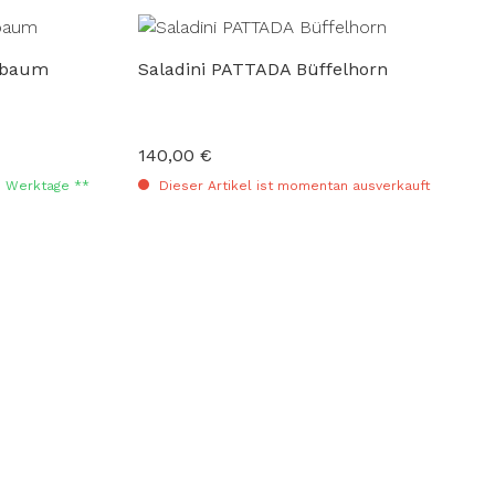
sbaum
Saladini PATTADA Büffelhorn
140,00 €
Regulärer Preis:
-3 Werktage **
Dieser Artikel ist momentan ausverkauft