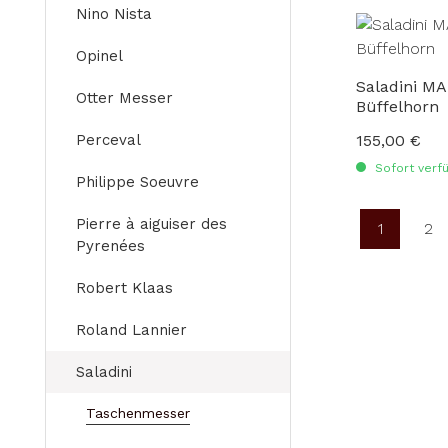
Nino Nista
Opinel
Saladini M
Otter Messer
Büffelhorn
Perceval
155,00 €
Regulärer Preis
Sofort verfü
Philippe Soeuvre
Pierre à aiguiser des
1
2
Seite
Se
Pyrenées
Robert Klaas
Roland Lannier
Saladini
Taschenmesser