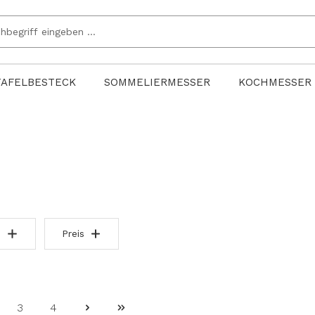
TAFELBESTECK
SOMMELIERMESSER
KOCHMESSER
Preis
3
4
ite
Seite
Seite