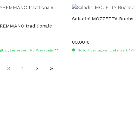
Saladini MOZZETTA Buch
AREMMANO traditionale
80,00 €
:
Regulärer Preis:
gbar, Lieferzeit: 1-3 Werktage **
Sofort verfügbar, Lieferzeit: 1
3
4
ite
Seite
Seite