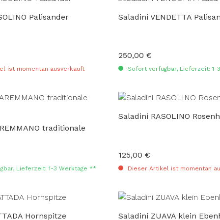
SOLINO Palisander
Saladini VENDETTA Palisa
250,00 €
:
Regulärer Preis:
el ist momentan ausverkauft
Sofort verfügbar, Lieferzeit: 1
Saladini RASOLINO Rosenh
AREMMANO traditionale
125,00 €
:
Regulärer Preis:
gbar, Lieferzeit: 1-3 Werktage **
Dieser Artikel ist momentan au
ATTADA Hornspitze
Saladini ZUAVA klein Eben