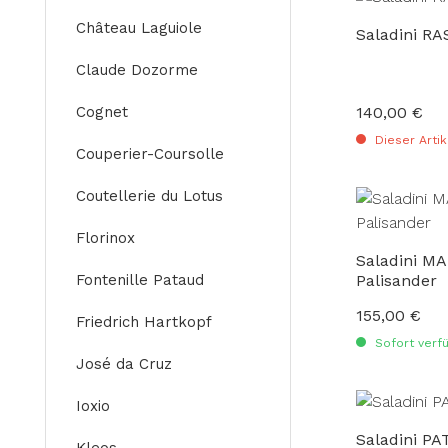
Château Laguiole
Saladini RA
Claude Dozorme
Cognet
140,00 €
Regulärer Preis
Dieser Artik
Couperier-Coursolle
Coutellerie du Lotus
Florinox
Saladini M
Fontenille Pataud
Palisander
155,00 €
Regulärer Preis
Friedrich Hartkopf
Sofort verfü
José da Cruz
Ioxio
Saladini P