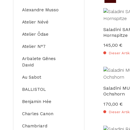
Alexandre Musso
Atelier Névé
Saladini SARA
Atelier Ôdae
Hornspitze
145,00 €
Regulärer Preis
Atelier N°7
Dieser Artik
Arbalete Gênes
David
Au Sabot
Saladini M
BALLISTOL
Ochshorn
Benjamin Hée
170,00 €
Regulärer Preis
Dieser Artik
Charles Canon
Chambriard