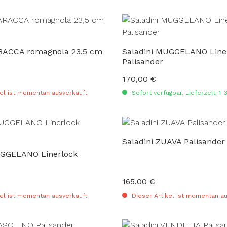
CCA romagnola 23,5 cm
Saladini MUGGELANO Line
Palisander
170,00 €
:
Regulärer Preis:
el ist momentan ausverkauft
Sofort verfügbar, Lieferzeit: 1
Saladini ZUAVA Palisander
UGGELANO Linerlock
165,00 €
:
Regulärer Preis:
el ist momentan ausverkauft
Dieser Artikel ist momentan au