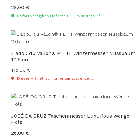
29,00 €
Regulärer Preis:
Sofort verfügbar, Lieferzeit: 1-3 Werktage **
Liadou du Vallon® PETIT Winzermesser Nussbaum
10,5 cm
115,00 €
Regulärer Preis:
Dieser Artikel ist momentan ausverkauft
JOSÉ DA CRUZ Taschenmesser Luxurious Wenge
Holz
26,00 €
Regulärer Preis: