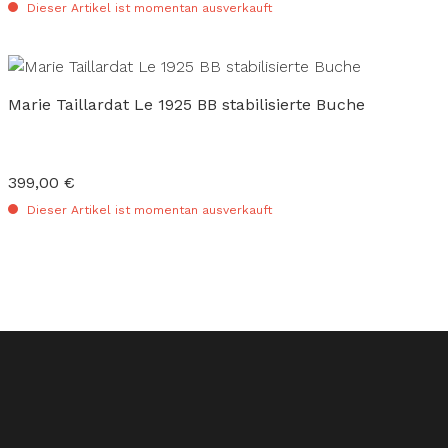
Dieser Artikel ist momentan ausverkauft
Marie Taillardat Le 1925 BB stabilisierte Buche
399,00 €
Regulärer Preis:
Dieser Artikel ist momentan ausverkauft