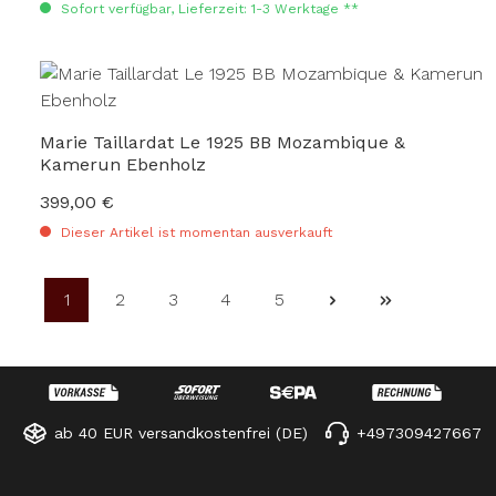
Sofort verfügbar, Lieferzeit: 1-3 Werktage **
Marie Taillardat Le 1925 BB Mozambique &
Kamerun Ebenholz
399,00 €
Regulärer Preis:
Dieser Artikel ist momentan ausverkauft
1
2
3
4
5
Seite
Seite
Seite
Seite
Seite
ab 40 EUR versandkostenfrei (DE)
+497309427667