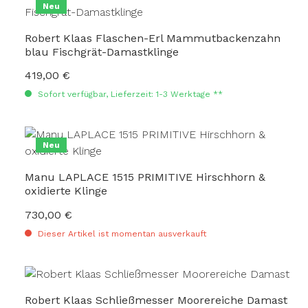
Neu
Robert Klaas Flaschen-Erl Mammutbackenzahn
blau Fischgrät-Damastklinge
419,00 €
Regulärer Preis:
Sofort verfügbar, Lieferzeit: 1-3 Werktage **
Neu
Manu LAPLACE 1515 PRIMITIVE Hirschhorn &
oxidierte Klinge
730,00 €
Regulärer Preis:
Dieser Artikel ist momentan ausverkauft
Robert Klaas Schließmesser Moorereiche Damast