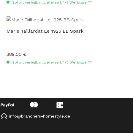
Sofort verfügbar, Lieferzeit: 1-3 Werktage **
Marie Taillardat Le 1925 BB Spark
389,00 €
Regulärer Preis:
Sofort verfügbar, Lieferzeit: 1-3 Werktage **
info@brandners-homestyle.de