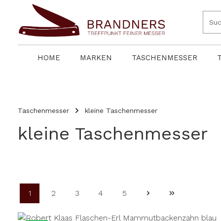
springen
Zur Hauptnavigation springen
HOME
MARKEN
TASCHENMESSER
Taschenmesser
kleine Taschenmesser
kleine Taschenmesser
1
2
3
4
5
Seite
Seite
Seite
Seite
Seite