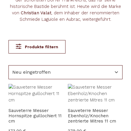
der schönsten Dörfer Frankreichs, das für seine
historische Bastide berühmt ist. Heute wird die Marke
von
Christian Valat
, dem Inhaber der renommierten
Schmiede Laguiole en Aubrac, weitergeführt.
Produkte filtern
Sauveterre Messer
Sauveterre Messer
Hornspitze guillochiert 11
Ebenholz/Knochen
cm
zentrierte Mitres 11 cm
Regulärer Preis:
173,00 €
Regulärer Preis:
279,00 €