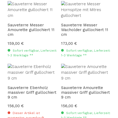
Sauveterre Messer
Sauveterre Messer
Amourette guillochiert 11
Wacholder guillochiert 11
cm
cm
Regulärer Preis:
159,00 €
Regulärer Preis:
173,00 €
Sofort verfügbar, Lieferzeit:
Sofort verfügbar, Lieferzeit:
1-3 Werktage **
1-3 Werktage **
Sauveterre Ebenholz
Sauveterre Amourette
massiver Griff guillochiert
massiver Griff guillochiert
9 cm
9 cm
Regulärer Preis:
156,00 €
Regulärer Preis:
156,00 €
Dieser Artikel ist
Sofort verfügbar, Lieferzeit:
momentan ausverkauft
1-3 Werktage **