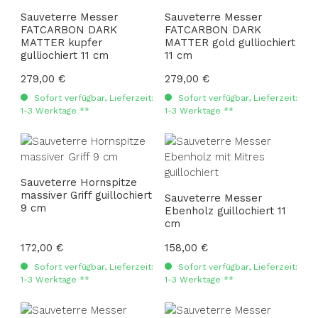
Sauveterre Messer
Sauveterre Messer
FATCARBON DARK
FATCARBON DARK
MATTER kupfer
MATTER gold gulliochiert
gulliochiert 11 cm
11 cm
Regulärer Preis:
279,00 €
Regulärer Preis:
279,00 €
Sofort verfügbar, Lieferzeit:
Sofort verfügbar, Lieferzeit:
1-3 Werktage **
1-3 Werktage **
Sauveterre Hornspitze
massiver Griff guillochiert
Sauveterre Messer
9 cm
Ebenholz guillochiert 11
cm
Regulärer Preis:
172,00 €
Regulärer Preis:
158,00 €
Sofort verfügbar, Lieferzeit:
Sofort verfügbar, Lieferzeit:
1-3 Werktage **
1-3 Werktage **