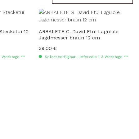
Stecketui 12
ARBALETE G. David Etui Laguiole
Jagdmesser braun 12 cm
39,00 €
Regulärer Preis:
-3 Werktage **
Sofort verfügbar, Lieferzeit: 1-3 Werktage **