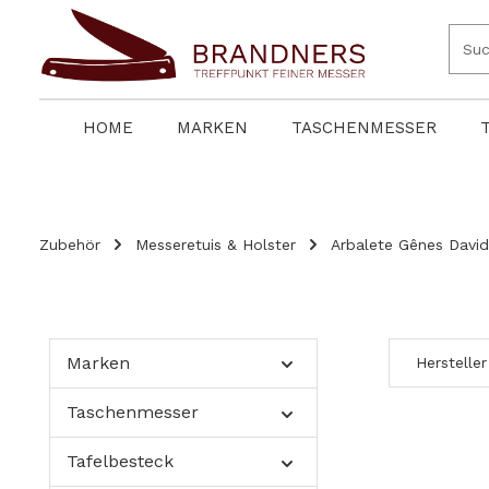
springen
Zur Hauptnavigation springen
HOME
MARKEN
TASCHENMESSER
Zubehör
Messeretuis & Holster
Arbalete Gênes David
Marken
Hersteller
Taschenmesser
Tafelbesteck