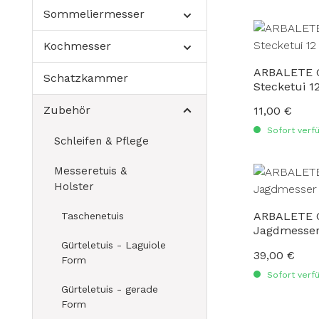
Sommeliermesser
Kochmesser
ARBALETE G.
Schatzkammer
Stecketui 1
Zubehör
11,00 €
Regulärer Preis
Sofort verfü
Schleifen & Pflege
Messeretuis &
Holster
ARBALETE G.
Taschenetuis
Jagdmesser
Gürteletuis - Laguiole
39,00 €
Regulärer Preis
Form
Sofort verfü
Gürteletuis - gerade
Form