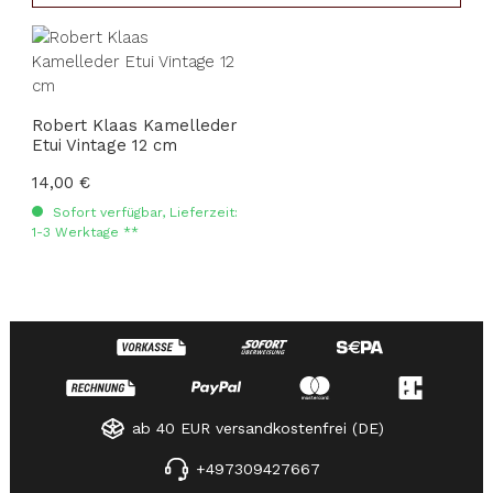
Robert Klaas Kamelleder
Etui Vintage 12 cm
Regulärer Preis:
14,00 €
Sofort verfügbar, Lieferzeit:
1-3 Werktage **
ab 40 EUR versandkostenfrei (DE)
+497309427667