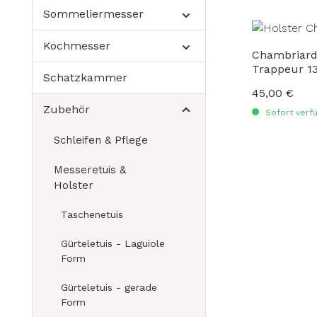
Sommeliermesser
Kochmesser
Chambriard Etui/Gürtelholst
Trappeur 1
Schatzkammer
45,00 €
Regulärer Preis
Zubehör
Sofort verfü
Schleifen & Pflege
Messeretuis &
Holster
Taschenetuis
Gürteletuis - Laguiole
Form
Gürteletuis - gerade
Form