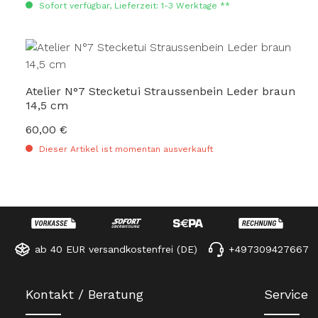
Sofort verfügbar, Lieferzeit: 1-3 Werktage **
Atelier N°7 Stecketui Straussenbein Leder braun
14,5 cm
60,00 €
Regulärer Preis:
Dieser Artikel ist momentan ausverkauft
ab 40 EUR versandkostenfrei (DE)
+497309427667
Kontakt / Beratung
Service