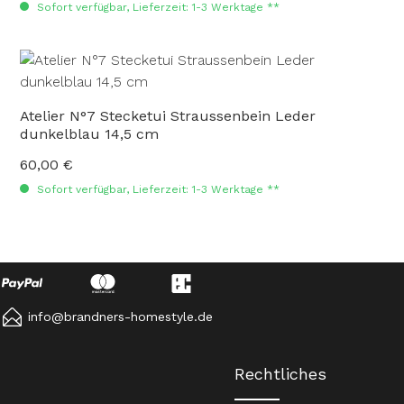
Sofort verfügbar, Lieferzeit: 1-3 Werktage **
Atelier N°7 Stecketui Straussenbein Leder
dunkelblau 14,5 cm
60,00 €
Regulärer Preis:
Sofort verfügbar, Lieferzeit: 1-3 Werktage **
info@brandners-homestyle.de
Rechtliches