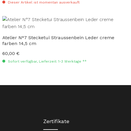
Dieser Artikel ist momentan ausverkauft
Atelier N°7 Stecketui Straussenbein Leder creme
farben 14,5 cm
60,00 €
Regulärer Preis:
Sofort verfügbar, Lieferzeit: 1-3 Werktage **
Zertifikate