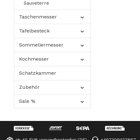
Sauveterre
Taschenmesser
Tafelbesteck
Sommeliermesser
Kochmesser
Schatzkammer
Zubehör
Sale %
ab 40 EUR versandkostenfrei (DE)
+497309427667