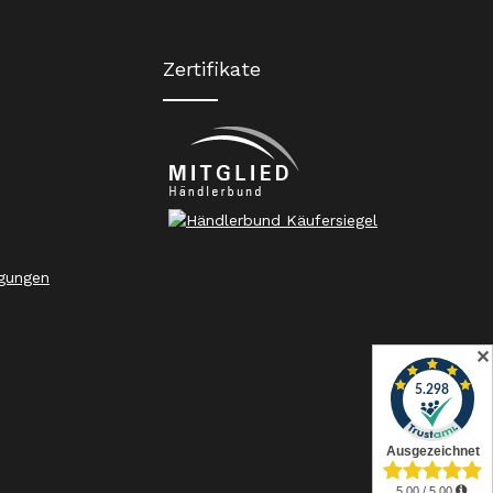
Zertifikate
gungen
✕