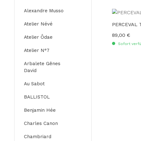
Alexandre Musso
Atelier Névé
PERCEVAL 
89,00 €
Regulärer Preis
Atelier Ôdae
Sofort verfü
Atelier N°7
Arbalete Gênes
David
Au Sabot
BALLISTOL
Benjamin Hée
Charles Canon
Chambriard