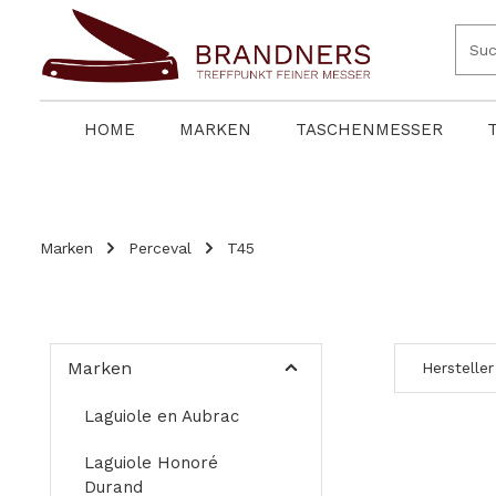
springen
Zur Hauptnavigation springen
HOME
MARKEN
TASCHENMESSER
Marken
Perceval
T45
Marken
Hersteller
Laguiole en Aubrac
Laguiole Honoré
Durand