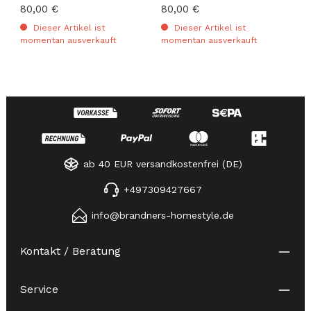
Regulärer Preis:
80,00 €
Regulärer Preis:
80,00 €
Dieser Artikel ist
Dieser Artikel ist
momentan ausverkauft
momentan ausverkauft
ab 40 EUR versandkostenfrei (DE)
+497309427667
info@brandners-homestyle.de
Kontakt / Beratung
Service