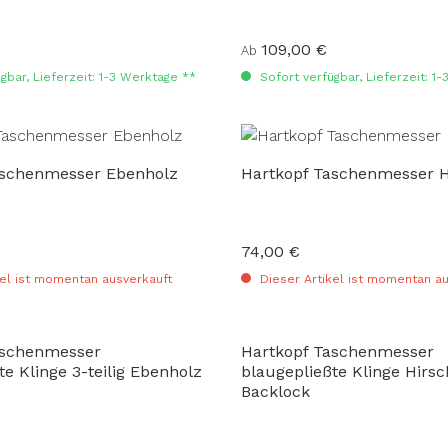
109,00 €
:
Regulärer Preis:
Ab
gbar, Lieferzeit: 1-3 Werktage **
Sofort verfügbar, Lieferzeit: 1
aschenmesser Ebenholz
Hartkopf Taschenmesser H
74,00 €
:
Regulärer Preis:
el ist momentan ausverkauft
Dieser Artikel ist momentan au
aschenmesser
Hartkopf Taschenmesser
te Klinge 3-teilig Ebenholz
blaugepließte Klinge Hirs
Backlock