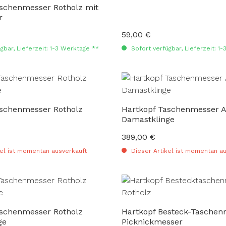
aschenmesser Rotholz mit
r
59,00 €
:
Regulärer Preis:
gbar, Lieferzeit: 1-3 Werktage **
Sofort verfügbar, Lieferzeit: 1
aschenmesser Rotholz
Hartkopf Taschenmesser 
Damastklinge
389,00 €
:
Regulärer Preis:
el ist momentan ausverkauft
Dieser Artikel ist momentan au
aschenmesser Rotholz
Hartkopf Besteck-Taschen
ge
Picknickmesser