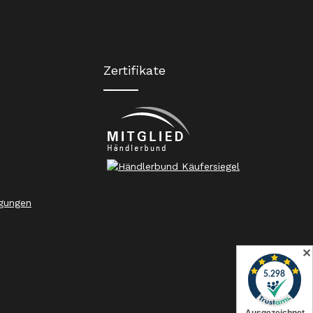
Zertifikate
gungen
✕