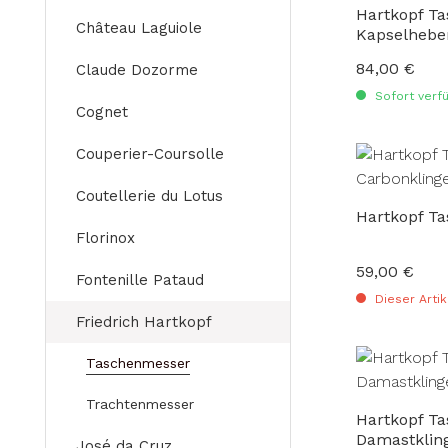
Hartkopf T
Château Laguiole
Kapselhebe
84,00 €
Regulärer Preis
Claude Dozorme
Sofort verfü
Cognet
Couperier-Coursolle
Coutellerie du Lotus
Hartkopf T
Florinox
59,00 €
Regulärer Preis
Fontenille Pataud
Dieser Artik
Friedrich Hartkopf
Taschenmesser
Trachtenmesser
Hartkopf T
Damastklin
José da Cruz