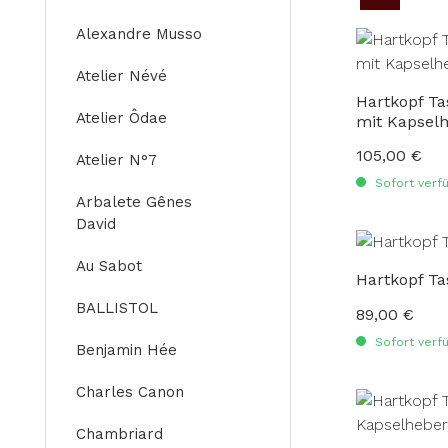
Alexandre Musso
Atelier Névé
Hartkopf T
Atelier Ôdae
mit Kapsel
105,00 €
Regulärer Preis
Atelier N°7
Sofort verfü
Arbalete Gênes
David
Au Sabot
Hartkopf T
BALLISTOL
89,00 €
Regulärer Preis
Sofort verfü
Benjamin Hée
Charles Canon
Chambriard