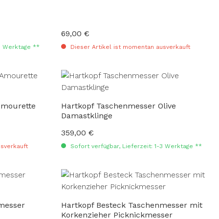
69,00 €
Regulärer Preis:
-3 Werktage **
Dieser Artikel ist momentan ausverkauft
Amourette
Hartkopf Taschenmesser Olive
Damastklinge
359,00 €
Regulärer Preis:
sverkauft
Sofort verfügbar, Lieferzeit: 1-3 Werktage **
messer
Hartkopf Besteck Taschenmesser mit
Korkenzieher Picknickmesser