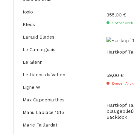
Ioxio
355,00 €
Regulärer Preis
Sofort verfü
Kleos
Laraud Blades
Le Camarguais
Hartkopf T
Le Glenn
Le Liadou du Vallon
59,00 €
Regulärer Preis
Dieser Artik
Ligne W
Max Capdebarthes
Hartkopf T
blaugepließ
Manu Laplace 1515
Backlock
Marie Taillardat