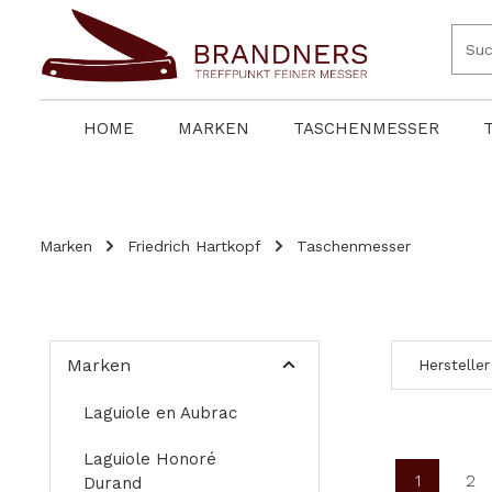
springen
Zur Hauptnavigation springen
HOME
MARKEN
TASCHENMESSER
Marken
Friedrich Hartkopf
Taschenmesser
Marken
Hersteller
Laguiole en Aubrac
Laguiole Honoré
1
2
Durand
Seite
Se