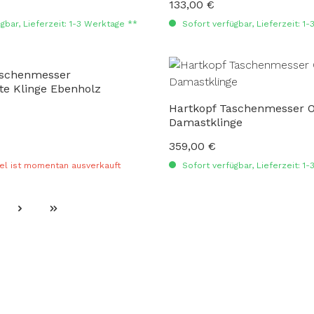
133,00 €
:
Regulärer Preis:
gbar, Lieferzeit: 1-3 Werktage **
Sofort verfügbar, Lieferzeit: 1
aschenmesser
te Klinge Ebenholz
Hartkopf Taschenmesser O
Damastklinge
359,00 €
:
Regulärer Preis:
el ist momentan ausverkauft
Sofort verfügbar, Lieferzeit: 1
ite