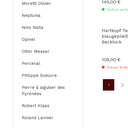
149,00 €
Regulärer Preis
Moretti Olivier
Sofort verfü
Neptunia
Nino Nista
Hartkopf T
blaugepließ
Opinel
Backlock
Otter Messer
109,00 €
Regulärer Preis
Perceval
Dieser Artik
Philippe Soeuvre
1
2
Pierre à aiguiser des
Seite
Se
Pyrenées
Robert Klaas
Roland Lannier