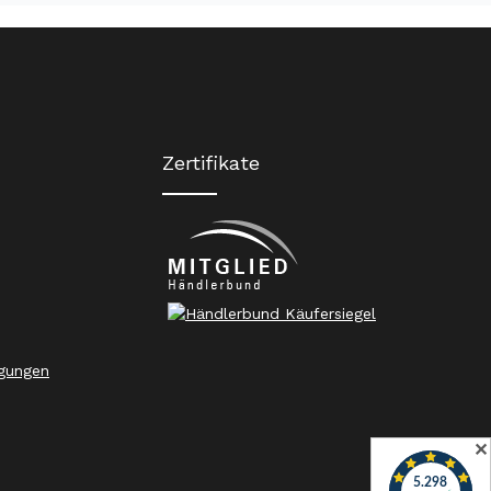
Zertifikate
gungen
✕