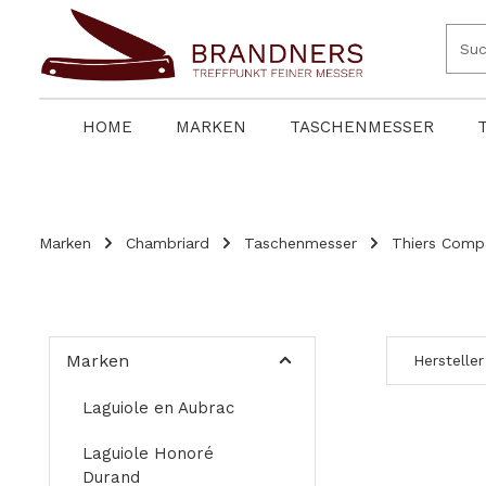
springen
Zur Hauptnavigation springen
HOME
MARKEN
TASCHENMESSER
Marken
Chambriard
Taschenmesser
Thiers Comp
Marken
Hersteller
Laguiole en Aubrac
Laguiole Honoré
Durand