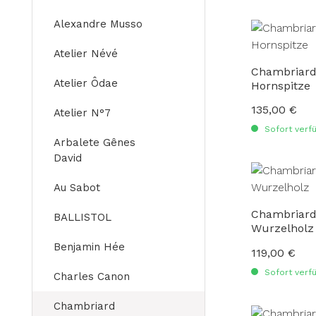
Alexandre Musso
Atelier Névé
Chambriard
Atelier Ôdae
Hornspitze
135,00 €
Regulärer Preis
Atelier N°7
Sofort verfü
Arbalete Gênes
David
Au Sabot
Chambriard
BALLISTOL
Wurzelholz
Benjamin Hée
119,00 €
Regulärer Preis
Sofort verfü
Charles Canon
Chambriard