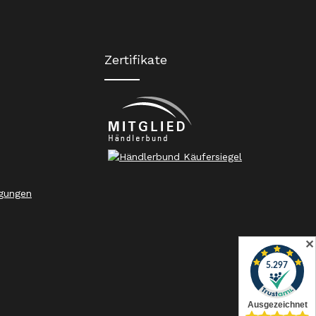
Zertifikate
gungen
✕