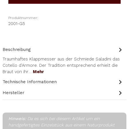
Produktnummer:
2001-G5
Beschreibung
Traumhaftes Klappmesser aus der Schmiede Saladini das
Cotello d'Armore. Der Tradition entsprechend erhielt die
Braut von ihr…
Mehr
Technische Informationen
Hersteller
Hinweis:
Da es sich bei diesem Artikel um ein
handgefertigtes Einzelstück aus einem Naturprodukt