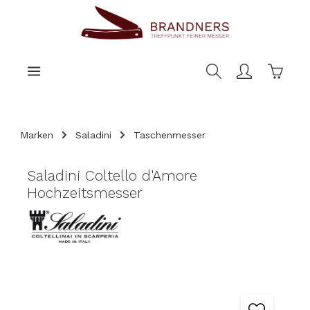
nhalt springen
Warenk
Marken
Saladini
Taschenmesser
Saladini Coltello d'Amore
Hochzeitsmesser
Bildergalerie überspringen