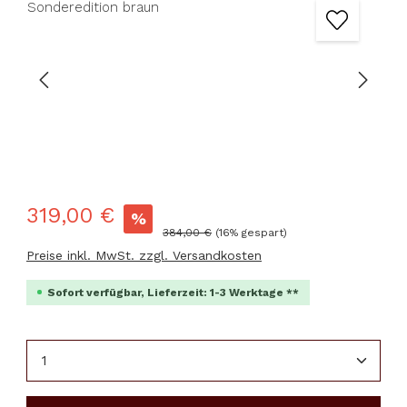
319,00 €
%
Regulärer Preis:
384,00 €
(16% gespart)
Preise inkl. MwSt. zzgl. Versandkosten
Sofort verfügbar, Lieferzeit: 1-3 Werktage **
Produkt Anzahl: Gib den gewünschten Wert ein 