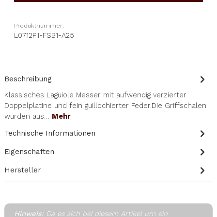
Produktnummer:
L0712PII-FSB1-A25
Beschreibung
Klassisches Laguiole Messer mit aufwendig verzierter
Doppelplatine und fein guillochierter Feder.Die Griffschalen
wurden aus…
Mehr
Technische Informationen
Eigenschaften
Hersteller
Hinweis:
Da es sich bei diesem Artikel um ein