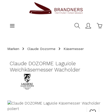
nhalt springen
Warenk
Marken
Claude Dozorme
Käsemesser
Claude DOZORME Laguiole
Weichkäsemesser Wacholder
Bildergalerie überspringen