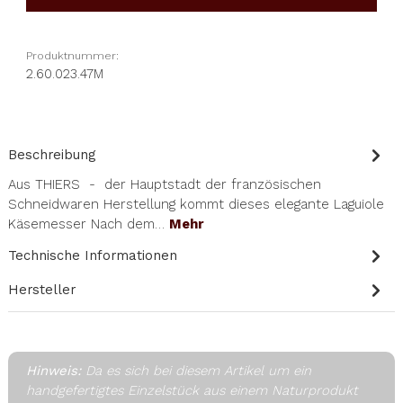
Produktnummer:
2.60.023.47M
Beschreibung
Aus THIERS - der Hauptstadt der französischen
Schneidwaren Herstellung kommt dieses elegante Laguiole
Käsemesser Nach dem…
Mehr
Technische Informationen
Hersteller
Hinweis:
Da es sich bei diesem Artikel um ein
handgefertigtes Einzelstück aus einem Naturprodukt