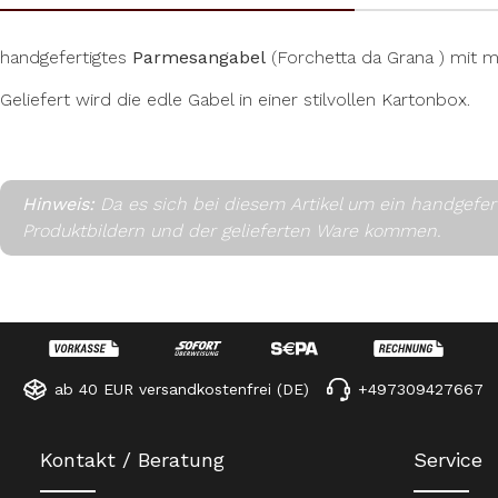
handgefertigtes
Parmesangabel
(Forchetta da Grana ) mit 
Geliefert wird die edle Gabel in einer stilvollen Kartonbox.
Hinweis:
Da es sich bei diesem Artikel um ein handgefe
Produktbildern und der gelieferten Ware kommen.
ab 40 EUR versandkostenfrei (DE)
+497309427667
Kontakt / Beratung
Service