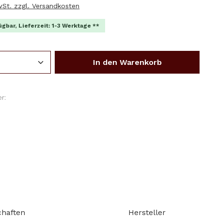
MwSt. zzgl. Versandkosten
ügbar, Lieferzeit: 1-3 Werktage **
Anzahl: Gib den gewünschten Wert ein o
In den Warenkorb
r:
chaften
Hersteller