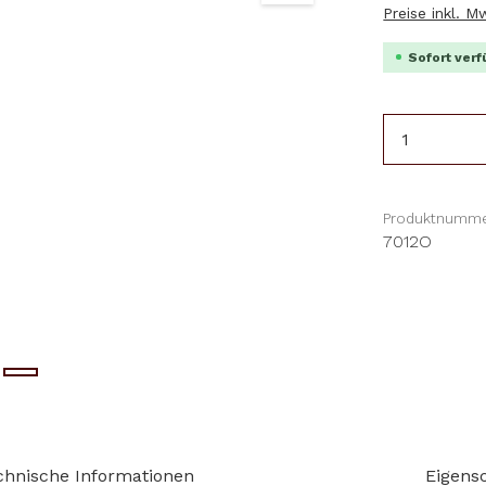
Preise inkl. 
Sofort verf
Produkt 
Produktnumme
7012O
chnische Informationen
Eigens