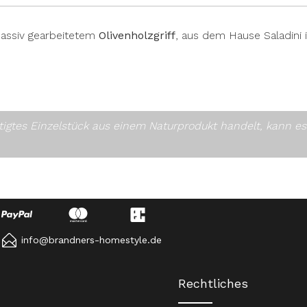
massiv gearbeitetem
Olivenholzgriff
, aus dem Hause Saladini 
rtigtes Einzelstück aus einem Naturprodukt handelt, kann 
info@brandners-homestyle.de
Rechtliches