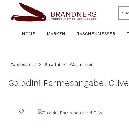
springen
Zur Hauptnavigation springen
HOME
MARKEN
TASCHENMESSER
Tafelbesteck
Saladini
Käsemesser
Saladini Parmesangabel Olive
Bildergalerie überspringen