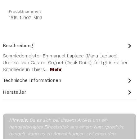
Produktnummer:
1515-1-002-M03
Beschreibung
Schmiedemeister Emmanuel Laplace (Manu Laplace),
Urenkel von Gaston Cognet (Douk Douk), fertigt in seiner
Schmiede in Thiers…
Mehr
Technische Informationen
Hersteller
Hinweis:
Da es sich bei diesem Artikel um ein
handgefertigtes Einzelstück aus einem Naturprodukt
handelt, kann es zu Abweichungen zwischen den