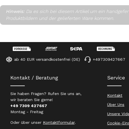
Hinweis:
Da es sich bei diesem Artikel um ein handgefe
Produktbildern und der gelieferten Ware kommen.
ab 40 EUR versandkostenfrei (DE)
+497309427667
Kontakt / Beratung
Service
Sie haben Fragen? Rufen Sie uns an,
Kontakt
wir beraten Sie gerne!
Über Uns
+49 7309 427667
Montag - Freitag
Unsere Vid
Oder über unser
Kontaktformular
.
Cookie-Ein