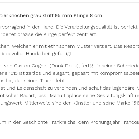
ierknochen grau Griff 95 mm Klinge 8 cm
vorragend in der Hand. Die Verarbeitungsqualität ist perfekt
rbeitet präzise die Klinge perfekt zentriert.
hen, welchen er mit ethnischem Muster verziert. Das Resort i
iebevoller Handarbeit gefertigt.
von Gaston Cognet (Douk Douk), fertigt in seiner Schmiede
rie 1515 ist zeitlos und elegant, gepaart mit kompromissloser
tler, der seinen Traum lebt.
st und Leidenschaft zu verbinden und schuf das legendäre 
scher Bauart, lässt Manu Laplace seine Gestaltungskraft und K
nungswert. Mittlerweile sind der Künstler und seine Marke 1
tum in der Geschichte Frankreichs, dem Krönungsjahr Francois 