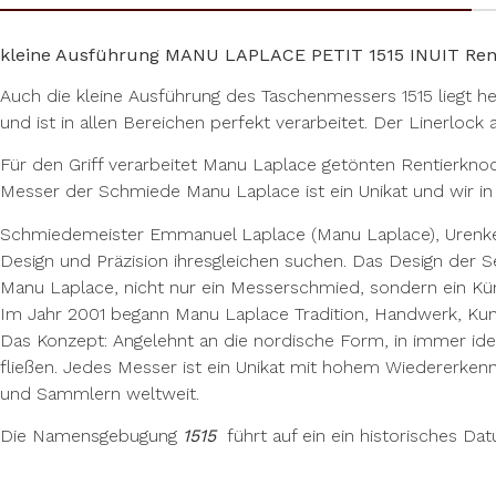
kleine Ausführung MANU LAPLACE PETIT 1515 INUIT Rent
Auch die kleine Ausführung des Taschenmessers 1515 liegt her
und ist in allen Bereichen perfekt verarbeitet. Der Linerlock a
Für den Griff verarbeitet Manu Laplace getönten Rentierknoc
Messer der Schmiede Manu Laplace ist ein Unikat und wir in l
Schmiedemeister Emmanuel Laplace (Manu Laplace), Urenkel 
Design und Präzision ihresgleichen suchen. Das Design der Se
Manu Laplace, nicht nur ein Messerschmied, sondern ein Küns
Im Jahr 2001 begann Manu Laplace Tradition, Handwerk, Kun
Das Konzept: Angelehnt an die nordische Form, in immer identi
fließen. Jedes Messer ist ein Unikat mit hohem Wiedererken
und Sammlern weltweit.
Die Namensgebugung
1515
führt auf ein ein historisches Da