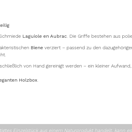
eilig
n Schmiede
Laguiole en Aubrac
. Die Griffe bestehen aus pol
akteristischen
Biene
verziert – passend zu den dazugehörige
ht.
chließlich von Hand gereinigt werden – ein kleiner Aufwand,
eganten Holzbox
.
rtigtes Einzelstück aus einem Naturprodukt handelt, kann 