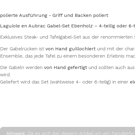
polierte Ausführung - Griff und Backen poliert
Laguiole en Aubrac Gabel-Set Ebenholz – 4-teilig oder 6-t
Exklusives Steak- und Tafelgabel-Set aus der renommierte
Der Gabelrücken ist
von Hand guillochiert
und mit der char
Ensemble, das jede Tafel zu einem besonderen Erlebnis mac
Die Gabeln werden
von Hand gefertigt
und sollten auch auss
wird.
Geliefert wird das Set (wahlweise 4- oder 6-teilig) in einer
el
Hinweis:
Da es sich bei diesem Artikel um ein handgefe