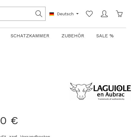
Warenko
Deutsch
SCHATZKAMMER
ZUBEHÖR
SALE %
00 €
MwSt. zzgl. Versandkosten