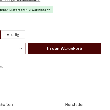
ügbar, Lieferzeit: 1-3 Werktage **
wählen
6-teilig
Anzahl: Gib den gewünschten Wert ein o
In den Warenkorb
r:
chaften
Hersteller