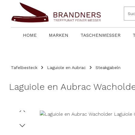
springen
Zur Hauptnavigation springen
HOME
MARKEN
TASCHENMESSER
Tafelbesteck
Laguiole en Aubrac
Steakgabeln
Laguiole en Aubrac Wacholder
Bildergalerie überspringen