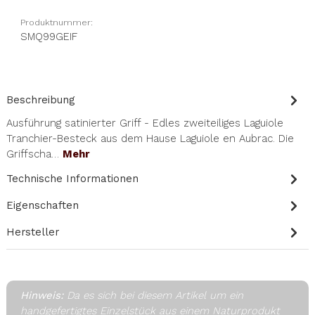
Produktnummer:
SMQ99GEIF
Beschreibung
Ausführung satinierter Griff - Edles zweiteiliges Laguiole
Tranchier-Besteck aus dem Hause Laguiole en Aubrac. Die
Griffscha…
Mehr
Technische Informationen
Eigenschaften
Hersteller
Hinweis:
Da es sich bei diesem Artikel um ein
handgefertigtes Einzelstück aus einem Naturprodukt