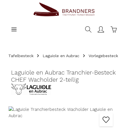
nhalt springen
Warenk
Tafelbesteck
Laguiole en Aubrac
Vorlegebesteck
Laguiole en Aubrac Tranchier-Besteck
CHEF Wacholder 2-teilig
Bildergalerie überspringen