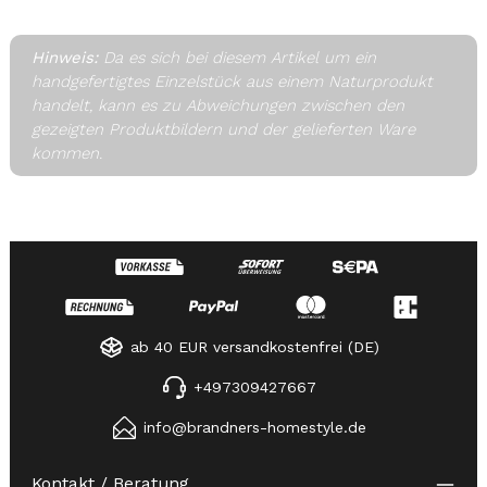
Hinweis:
Da es sich bei diesem Artikel um ein
handgefertigtes Einzelstück aus einem Naturprodukt
handelt, kann es zu Abweichungen zwischen den
gezeigten Produktbildern und der gelieferten Ware
kommen.
ab 40 EUR versandkostenfrei (DE)
+497309427667
info@brandners-homestyle.de
Kontakt / Beratung