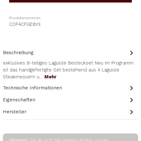
Produktnummer:
COF4CFGEIbril
Beschreibung
exklusives 8-teiliges Laguiole Besteckset Neu im Programm
ist das handgefertigte Set bestehend aus 4 Laguiole
Steakmessern u…
Mehr
Technische Informationen
Eigenschaften
Hersteller
Hinweis:
Da es sich bei diesem Artikel um ein