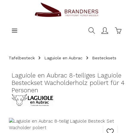
nhalt springen
Warenk
Tafelbesteck
Laguiole en Aubrac
Bestecksets
Laguiole en Aubrac 8-teiliges Laguiole
Besteckset Wacholderholz poliert für 4
Personen
Bildergalerie überspringen