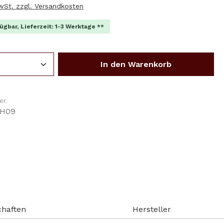
MwSt. zzgl. Versandkosten
ügbar, Lieferzeit: 1-3 Werktage **
Anzahl: Gib den gewünschten Wert ein o
In den Warenkorb
r:
-H09
chaften
Hersteller