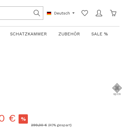
Warenko
Deutsch
SCHATZKAMMER
ZUBEHÖR
SALE %
0 €
%
Regulärer Preis:
299,00 €
(40% gespart)