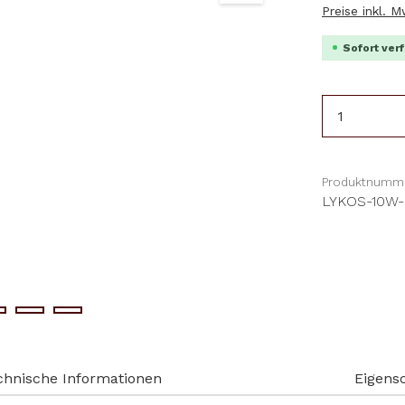
Preise inkl. 
Sofort verf
Produkt 
Produktnumme
LYKOS-10W
chnische Informationen
Eigens