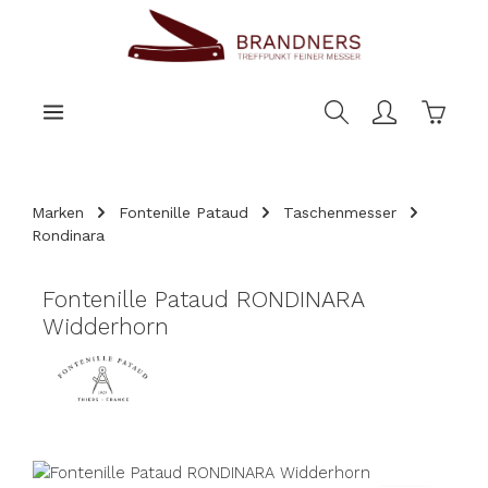
nhalt springen
Warenk
Marken
Fontenille Pataud
Taschenmesser
Rondinara
Fontenille Pataud RONDINARA
Widderhorn
Bildergalerie überspringen