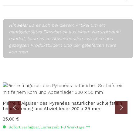
Hinweis:
Da es sich bei diesem Artikel um ein
handgefertigtes Einzelstück aus einem Naturprodukt
handelt, kann es zu Abweichungen zwischen den
gezeigten Produktbildern und der gelieferten Ware
kommen.
Produktgalerie überspringen
Pierre à Aiguiser des Pyrenées natürlicher Schleifstein
P
feine Körnung und Abziehleder 200 x 35 mm
H
Regulärer Preis:
25,00 €
R
2
Sofort verfügbar, Lieferzeit: 1-3 Werktage **