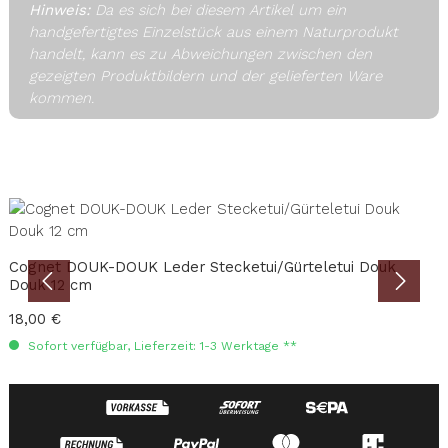
Hinweis:
Da es sich bei diesem Artikel um ein
handgefertigtes Einzelstück aus einem Naturprodukt
handelt, kann es zu Abweichungen zwischen den
gezeigten Produktbildern und der gelieferten Ware
kommen.
Produktgalerie überspringen
Cognet DOUK-DOUK Leder Stecketui/Gürteletui Douk
Douk 12 cm
Regulärer Preis:
18,00 €
Sofort verfügbar, Lieferzeit: 1-3 Werktage **