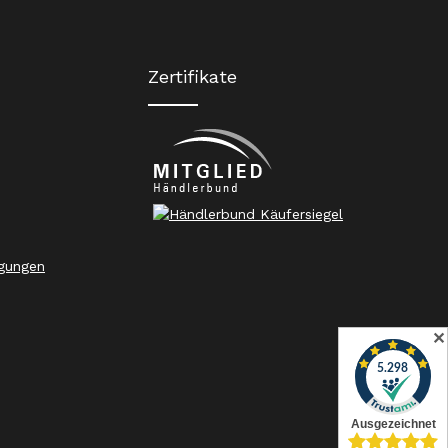
Zertifikate
gungen
✕