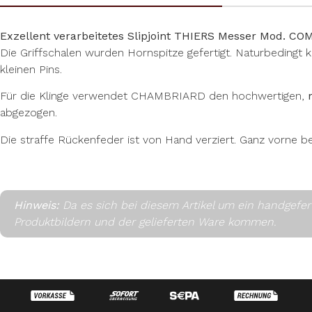
Exzellent verarbeitetes Slipjoint THIERS Messer Mod. 
Die Griffschalen wurden Hornspitze gefertigt. Naturbedingt ka
kleinen Pins.
Für die Klinge verwendet CHAMBRIARD den hochwertigen,
abgezogen.
Die straffe Rückenfeder ist von Hand verziert. Ganz vorne be
Hinweis:
Da es sich bei diesem Artikel um ein handgefe
Produktbildern und der gelieferten Ware kommen.