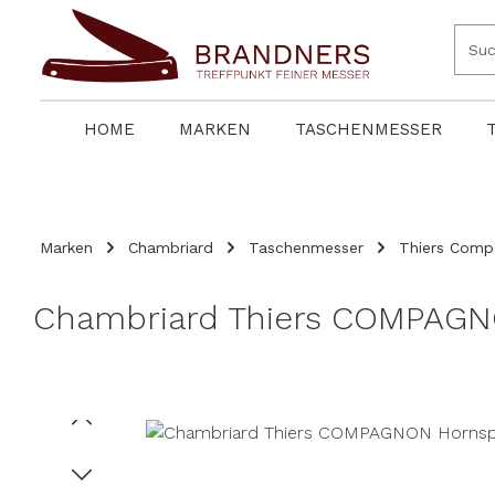
springen
Zur Hauptnavigation springen
HOME
MARKEN
TASCHENMESSER
Marken
Chambriard
Taschenmesser
Thiers Com
Chambriard Thiers COMPAGNO
Bildergalerie überspringen