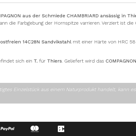
COMPAGNON aus der Schmiede CHAMBRIARD ansässig in Thie
nn die Farbgebung der Hornspitze varrieren. Verziert ist die G
rostfreien 14C28N Sandvikstahl
mit einer Härte von HRC 58-
findet sich ein
T.
für
Thiers
. Geliefert wird das
COMPAGNO
rtigtes Einzelstück aus einem Naturprodukt handelt, kann 