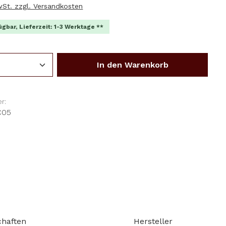
MwSt. zzgl. Versandkosten
ügbar, Lieferzeit: 1-3 Werktage **
Anzahl: Gib den gewünschten Wert ein o
In den Warenkorb
r:
C05
chaften
Hersteller