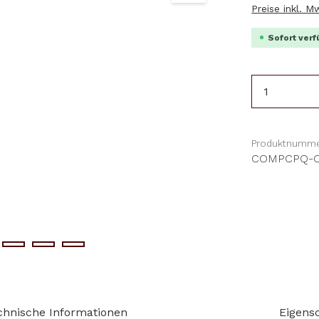
Preise inkl. 
Sofort verf
Produkt 
Produktnumme
COMPCPQ-
chnische Informationen
Eigens