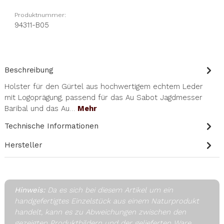
Produktnummer:
94311-B05
Beschreibung
Holster für den Gürtel aus hochwertigem echtem Leder
mit Logoprägung, passend für das Au Sabot Jagdmesser
Baribal und das Au…
Mehr
Technische Informationen
Hersteller
Hinweis:
Da es sich bei diesem Artikel um ein
handgefertigtes Einzelstück aus einem Naturprodukt
handelt, kann es zu Abweichungen zwischen den
gezeigten Produktbildern und der gelieferten Ware