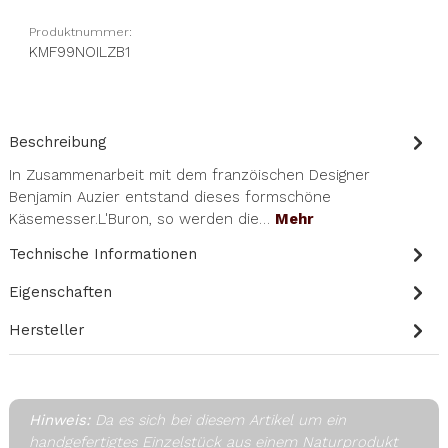
Produktnummer:
KMF99NOILZB1
Beschreibung
In Zusammenarbeit mit dem franzöischen Designer
Benjamin Auzier entstand dieses formschöne
Käsemesser.L'Buron, so werden die…
Mehr
Technische Informationen
Eigenschaften
Hersteller
Hinweis:
Da es sich bei diesem Artikel um ein
handgefertigtes Einzelstück aus einem Naturprodukt