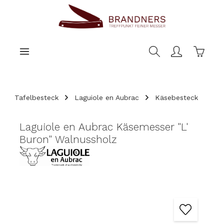
nhalt springen
Warenk
Tafelbesteck
Laguiole en Aubrac
Käsebesteck
Laguiole en Aubrac Käsemesser "L'
Buron" Walnussholz
Bildergalerie überspringen