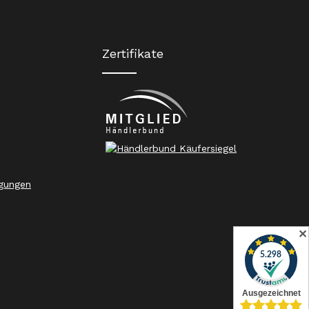
Zertifikate
gungen
✕