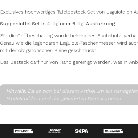
Exclusives hochwertiges Tafelbesteck Set von Laguiole en A
Suppenlöffel Set in 4-tlg oder 6-tlg. Ausführung
Für die Griffbeschalung wurde heimisches Buchsholz verbaut.
Genau wie die legendären Laguiole-Taschenmesser wird auch di
mit der obligatorischen Biene geschmückt.
Das Besteck darf nur von Hand gereinigt werden, was in Anbet
Hinweis:
Da es sich bei diesem Artikel um ein handgefe
Produktbildern und der gelieferten Ware kommen.