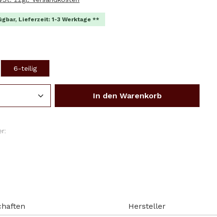
ügbar, Lieferzeit: 1-3 Werktage **
wählen
6-teilig
Anzahl: Gib den gewünschten Wert ein o
In den Warenkorb
r:
chaften
Hersteller