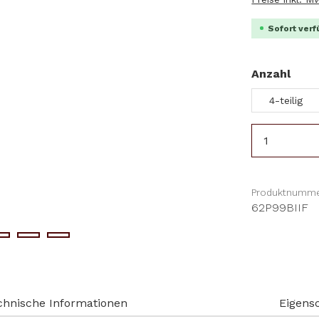
Sofort verf
aus
Anzahl
4-teilig
Produkt 
Produktnumme
62P99BIIF
chnische Informationen
Eigens